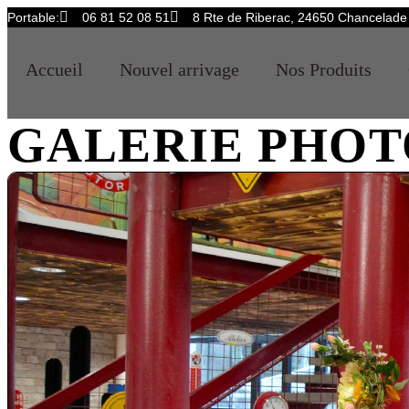
Aller
Portable:
06 81 52 08 51
8 Rte de Riberac, 24650 Chancelade
au
contenu
Accueil
Nouvel arrivage
Nos Produits
GALERIE PHOT